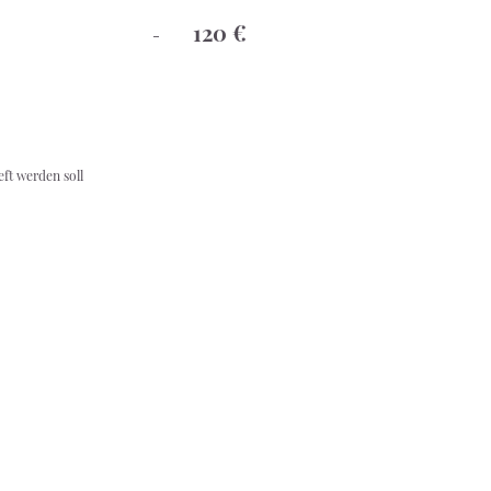
ologie:
120 €
-
ft werden soll