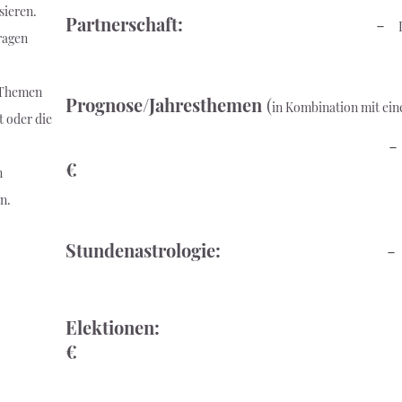
ieren.
Partnerschaft:
-
ragen
, Themen
Prognose/Jahresthemen
(
in Kombination mit ei
t oder die
€
n
n.
Stundenastrologie:
Elektion
€