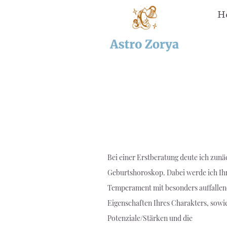
H
Bei einer Erstberatung deute ich zunä
Geburtshoroskop. Dabei werde ich Ih
Temperament mit besonders auffalle
Eigenschaften Ihres Charakters, sowi
Potenziale/Stärken und die