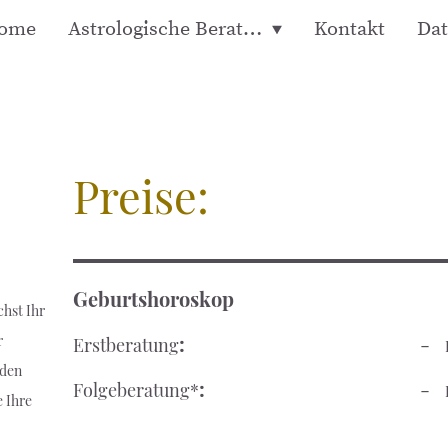
ome
Astrologische Beratung
Kontakt
Dat
Preise:
Geburtshoroskop
chst Ihr
:
-
r
Erstberatung
nden
:
-
Folgeberatung*
e Ihre