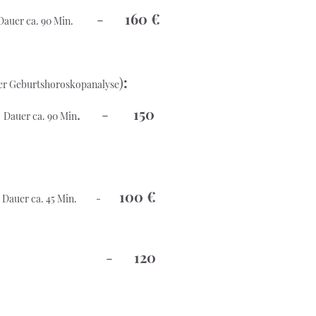
-
160 €
Dauer ca. 90 Min.
)
:
ner Geburtshoroskopanalyse
-
. -
150
Dauer ca. 90 Min
-
100 €
Dauer ca. 45 Min. -
en:
-
120